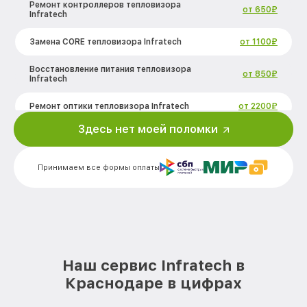
Ремонт контроллеров тепловизора
от 650₽
Infratech
Замена CORE тепловизора Infratech
от 1100₽
Восстановление питания тепловизора
от 850₽
Infratech
Ремонт оптики тепловизора Infratech
от 2200₽
Здесь нет моей поломки
Ремонт датчика синхроимпульсов
от 1600₽
тепловизора Infratech
Принимаем все формы оплаты
Калибровка и настройка тепловизора
от 900₽
тепловизора Infratech
Ремонт встроенного дальнометра и
других устройств тепловизора
от 750₽
Infratech
Замена микросхемы логики
от 450₽
Наш сервис Infratech в
тепловизора Infratech
Краснодаре в цифрах
Замена ключей управления тепловизора
от 590₽
Infratech