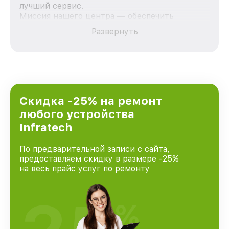
лучший сервис.
Миссия нашего центра — обеспечить
качественный и доступный ремонт для
Развернуть
каждого пользователя продукции Infratech,
вне зависимости от сложности поломки. Мы
стремимся к тому, чтобы каждый клиент был
удовлетворен скоростью и качеством
предоставляемых услуг. Наша цель — стать
лучшим сервисным центром Infratech в
городе Краснодаре, постоянно повышая
Скидка -25% на ремонт
уровень доверия и лояльности наших
любого устройства
клиентов.
Infratech
По предварительной записи с сайта,
предоставляем скидку в размере -25%
на весь прайс услуг по ремонту
%