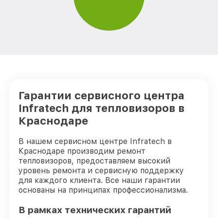
Восстановление после попадания влаги
от 850₽
тепловизора Infratech
Ремонт Wi-Fi тепловизора Infratech
от 850₽
Ремонт разъема тепловизора Infratech
от 650₽
Ремонт капиллярной трубки
от 450₽
тепловизора Infratech
Гарантии сервисного центра
Infratech для тепловизоров в
Краснодаре
В нашем сервисном центре Infratech в
Краснодаре производим ремонт
тепловизоров, предоставляем высокий
уровень ремонта и сервисную поддержку
для каждого клиента. Все наши гарантии
основаны на принципах профессионализма.
В рамках технических гарантий