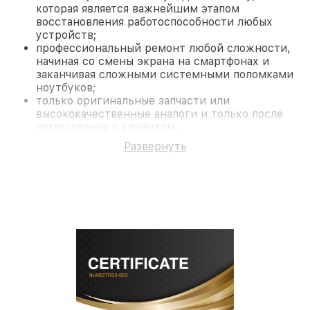
которая является важнейшим этапом
восстановления работоспособности любых
устройств;
профессиональный ремонт любой сложности,
начиная со смены экрана на смартфонах и
заканчивая сложными системными поломками
ноутбуков;
только оригинальные запчасти или
высококачественные аналоги и только после
согласования с клиентом.
На все работы и замененные комплектующие
Развернуть
предоставляется длительная гарантия. В случае
поломки по условиям гарантии, мы бесплатно
исправим ситуацию.
Наши преимущества
Преимуществами нашего сервисного центра
Infratech в Краснодаре являются:
лучшие специалисты с многолетним опытом и
безупречной репутацией;
современное оборудование и
лицензированное ПО в ремонтно-
диагностических мастерских;
собственный склад комплектующих, что