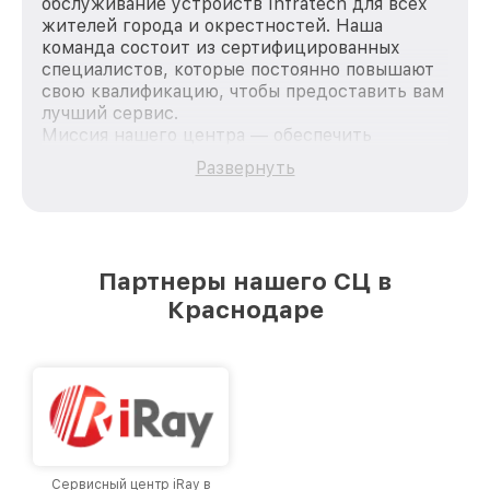
обслуживание устройств Infratech для всех
жителей города и окрестностей. Наша
команда состоит из сертифицированных
специалистов, которые постоянно повышают
свою квалификацию, чтобы предоставить вам
лучший сервис.
Миссия нашего центра — обеспечить
качественный и доступный ремонт для
Развернуть
каждого пользователя продукции Infratech,
вне зависимости от сложности поломки. Мы
стремимся к тому, чтобы каждый клиент был
удовлетворен скоростью и качеством
предоставляемых услуг. Наша цель — стать
Партнеры нашего СЦ в
лучшим сервисным центром Infratech в
Краснодаре
городе Краснодаре, постоянно повышая
уровень доверия и лояльности наших
клиентов.
Сервисный центр iRay в