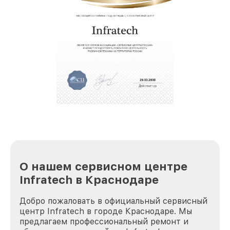
позволяет сократить сроки
восстановительных работ;
звернуть
услуги курьера для владельцев
крупногабаритной техники, которые
обеспечат доставку устройств в сервис в
полной сохранности и бесплатно.
За годы своей деятельности мы получали только
положительные отзывы и обрели отличную
репутацию. Мы постоянно совершенствуемся и
стараемся каждый день делать наш сервис еще
лучше!
О нашем сервисном центре
Infratech в Краснодаре
Добро пожаловать в официальный сервисный
центр Infratech в городе Краснодаре. Мы
предлагаем профессиональный ремонт и