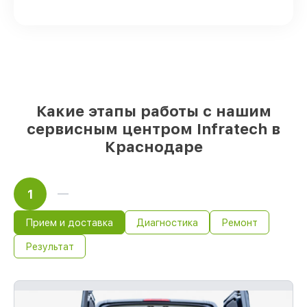
проверенные замены
– только вы
выбираете, какие детали использовать, а
мы готовы рассмотреть варианты под
любые запросы
85%
работ по восстановлению Infratech
выполняются в течение пары часов, при
немедленном старте работ
Какие этапы работы с нашим
сервисным центром Infratech в
Краснодаре
1
Прием и доставка
Диагностика
Ремонт
Результат