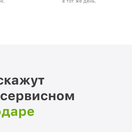
к.
в тот же день.
скажут
 сервисном
одаре