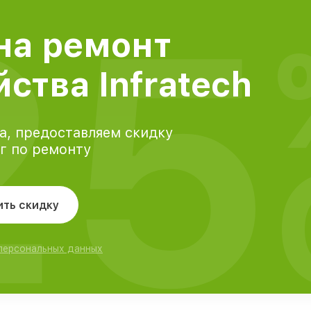
25
на ремонт
ства Infratech
а, предоставляем скидку
уг по ремонту
ить скидку
 персональных данных