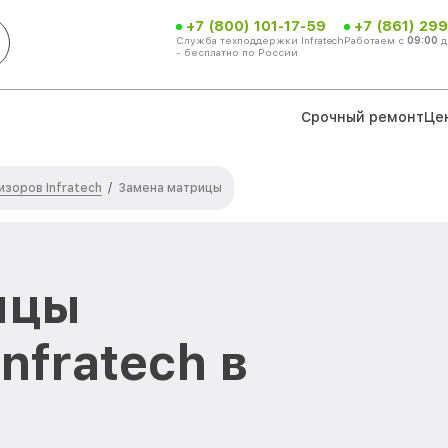
+7 (800) 101-17-59
+7 (861) 299
Служба техподдержки Infratech
Работаем с
09:00
д
- бесплатно по России
Срочный ремонт
Це
зоров Infratech
/
Замена матрицы
ицы
nfratech в