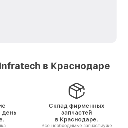
nfratech в Краснодаре
ие
Склад фирменных
1 день
запчастей
е.
в Краснодаре.
нка
Все необходимые запчастиуже