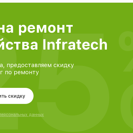
25
на ремонт
ства Infratech
а, предоставляем скидку
уг по ремонту
ить скидку
 персональных данных