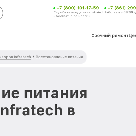
+7 (800) 101-17-59
+7 (861) 299
Служба техподдержки Infratech
Работаем с
09:00
д
- бесплатно по России
Срочный ремонт
Це
зоров Infratech
/
Восстановление питания
ие питания
nfratech в