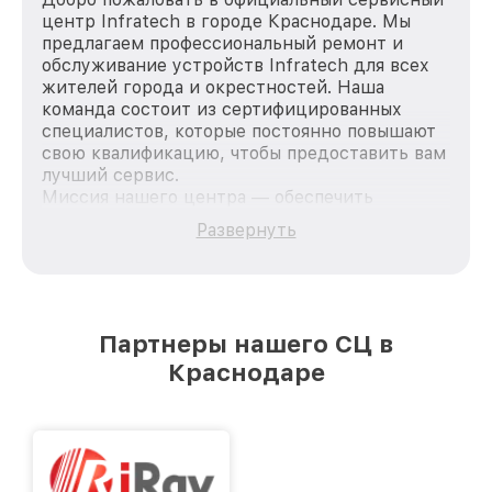
центр Infratech в городе Краснодаре. Мы
предлагаем профессиональный ремонт и
обслуживание устройств Infratech для всех
жителей города и окрестностей. Наша
команда состоит из сертифицированных
специалистов, которые постоянно повышают
свою квалификацию, чтобы предоставить вам
лучший сервис.
Миссия нашего центра — обеспечить
качественный и доступный ремонт для
Развернуть
каждого пользователя продукции Infratech,
вне зависимости от сложности поломки. Мы
стремимся к тому, чтобы каждый клиент был
удовлетворен скоростью и качеством
предоставляемых услуг. Наша цель — стать
Партнеры нашего СЦ в
лучшим сервисным центром Infratech в
Краснодаре
городе Краснодаре, постоянно повышая
уровень доверия и лояльности наших
клиентов.