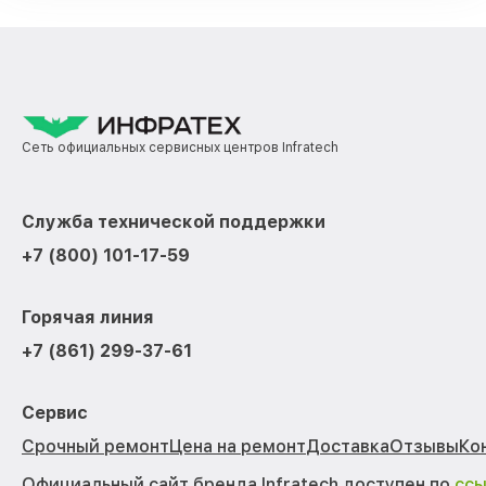
Сеть официальных сервисных центров Infratech
Служба технической поддержки
+7 (800) 101-17-59
Горячая линия
+7 (861) 299-37-61
Сервис
Срочный ремонт
Цена на ремонт
Доставка
Отзывы
Ко
Официальный сайт бренда Infratech доступен по
сс