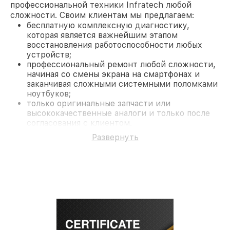
профессиональной техники Infratech любой
сложности. Своим клиентам мы предлагаем:
бесплатную комплексную диагностику,
которая является важнейшим этапом
восстановления работоспособности любых
устройств;
профессиональный ремонт любой сложности,
начиная со смены экрана на смартфонах и
заканчивая сложными системными поломками
ноутбуков;
только оригинальные запчасти или
высококачественные аналоги и только после
согласования с клиентом.
На все работы и замененные комплектующие
Развернуть
предоставляется длительная гарантия. В случае
поломки по условиям гарантии, мы бесплатно
исправим ситуацию.
Наши преимущества
Преимуществами нашего сервисного центра
Infratech в Краснодаре являются:
лучшие специалисты с многолетним опытом и
безупречной репутацией;
современное оборудование и