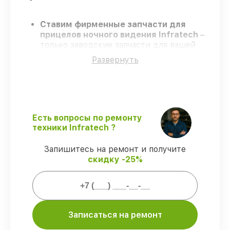
Ставим фирменные запчасти для
прицелов ночного видения Infratech
–
только заводские запчасти для вашей
техники.
Развернуть
Сертифицированные специалисты
–
проходят серьезную проверку знаний и
навыков, что гарантирует качество и
надёжность ремонта.
Завершаем работы без задержек
–
ремонт прицелов ночного видения
Есть вопросы по ремонту
Infratech без бесконечных переносов.
техники Infratech ?
Официальная гарантия
– на все услуги
и детали для прицелов ночного видения
Запишитесь на ремонт и получите
Infratech предоставляется длительная
скидку -25%
гарантия.
Мы гарантируем:
Записаться на ремонт
80%
ремонтов по ремонту выполняются