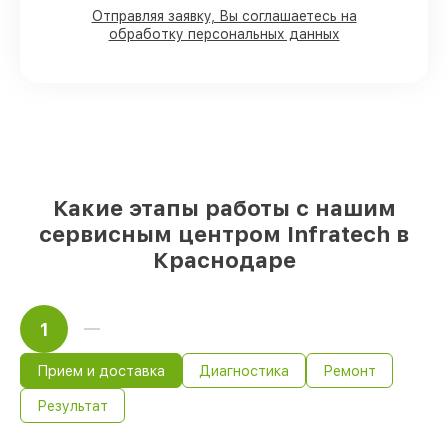
в присутствии клиента
Отправляя заявку, Вы соглашаетесь на
90%
деталей Infratech готовы к
обработку персональных данных
установке в наших мастерских в
Краснодаре, остальные приходят
оперативно
Подлинные запчасти Infratech и
проверенные замены
– только вы
выбираете, какие детали использовать, а
мы подстраиваемся под разные бюджеты
85%
работ по восстановлению Infratech
Какие этапы работы с нашим
выполняются в течение пары часов, при
сервисным центром Infratech в
немедленном старте работ
Краснодаре
1
Прием и доставка
Диагностика
Ремонт
Результат