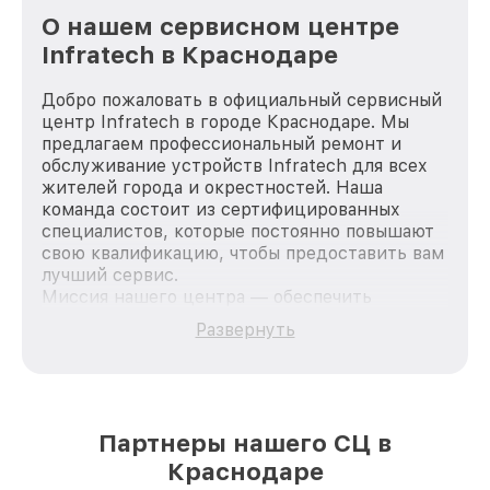
О нашем сервисном центре
Infratech в Краснодаре
Добро пожаловать в официальный сервисный
центр Infratech в городе Краснодаре. Мы
предлагаем профессиональный ремонт и
обслуживание устройств Infratech для всех
жителей города и окрестностей. Наша
команда состоит из сертифицированных
специалистов, которые постоянно повышают
свою квалификацию, чтобы предоставить вам
лучший сервис.
Миссия нашего центра — обеспечить
качественный и доступный ремонт для
Развернуть
каждого пользователя продукции Infratech,
вне зависимости от сложности поломки. Мы
стремимся к тому, чтобы каждый клиент был
удовлетворен скоростью и качеством
предоставляемых услуг. Наша цель — стать
Партнеры нашего СЦ в
лучшим сервисным центром Infratech в
Краснодаре
городе Краснодаре, постоянно повышая