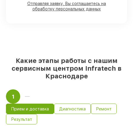
присутствии клиента
Отправляя заявку, Вы соглашаетесь на
90%
запчастей Infratech в наличии на
обработку персональных данных
складе в Краснодаре, остальные
доставляются быстро
Фирменные детали Infratech и
надёжные реплики
– только вы
выбираете, какие детали использовать, а
мы делаем ремонт с учётом
возможностей клиента
85%
починок Infratech завершаются в
Какие этапы работы с нашим
тот же день, при немедленном старте
сервисным центром Infratech в
работ
Краснодаре
1
Прием и доставка
Диагностика
Ремонт
Результат