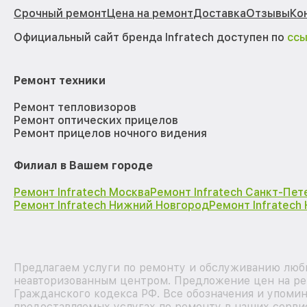
Срочный ремонт
Цена на ремонт
Доставка
Отзывы
Ко
Официальный сайт бренда Infratech доступен по
сс
Ремонт техники
Ремонт тепловизоров
Ремонт оптических прицелов
Ремонт прицелов ночного видения
Филиал в Вашем городе
Ремонт Infratech Москва
Ремонт Infratech Санкт-Пет
Ремонт Infratech Нижний Новгород
Ремонт Infratech
Предлагаем услуги по ремонту и обслуживанию любых
неавторизованным центром. Предложение цен на рем
Гражданского кодекса РФ. Все обозначения и упоми
предоставляемых услугах по ремонту в наших серви