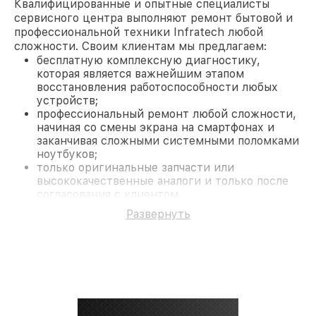
Квалифицированные и опытные специалисты
сервисного центра выполняют ремонт бытовой и
профессиональной техники Infratech любой
сложности. Своим клиентам мы предлагаем:
бесплатную комплексную диагностику,
которая является важнейшим этапом
восстановления работоспособности любых
устройств;
профессиональный ремонт любой сложности,
начиная со смены экрана на смартфонах и
заканчивая сложными системными поломками
ноутбуков;
только оригинальные запчасти или
высококачественные аналоги и только после
согласования с клиентом.
На все работы и замененные комплектующие
Развернуть
предоставляется длительная гарантия. В случае
поломки по условиям гарантии, мы бесплатно
исправим ситуацию.
Наши преимущества
Преимуществами нашего сервисного центра
Infratech в Краснодаре являются:
лучшие специалисты с многолетним опытом и