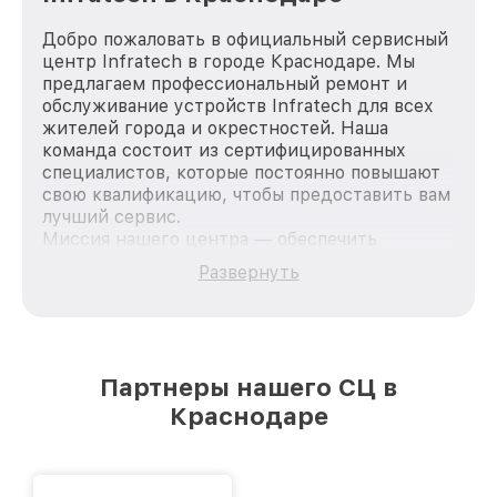
Добро пожаловать в официальный сервисный
центр Infratech в городе Краснодаре. Мы
предлагаем профессиональный ремонт и
обслуживание устройств Infratech для всех
жителей города и окрестностей. Наша
команда состоит из сертифицированных
специалистов, которые постоянно повышают
свою квалификацию, чтобы предоставить вам
лучший сервис.
Миссия нашего центра — обеспечить
качественный и доступный ремонт для
Развернуть
каждого пользователя продукции Infratech,
вне зависимости от сложности поломки. Мы
стремимся к тому, чтобы каждый клиент был
удовлетворен скоростью и качеством
предоставляемых услуг. Наша цель — стать
Партнеры нашего СЦ в
лучшим сервисным центром Infratech в
Краснодаре
городе Краснодаре, постоянно повышая
уровень доверия и лояльности наших
клиентов.