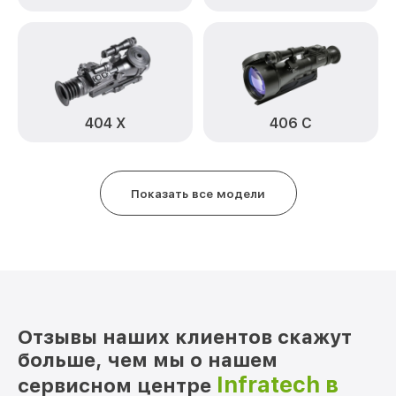
Замена дисплея (экрана) 214 Infratech
от 750₽
Прошивка (Обновление ПО) 214 Infratech
от 450₽
Ремонт платы управления
от 750₽
(восстановление) 214 Infratech
404 Х
406 С
Восстановление после попадания влаги
от 650₽
214 Infratech
Ремонт Wi-Fi 214 Infratech
от 650₽
Показать все модели
Ремонт разъема 214 Infratech
от 590₽
Ремонт капиллярной трубки 214
от 450₽
Infratech
Отзывы наших клиентов скажут
больше, чем мы о нашем
Infratech в
сервисном центре