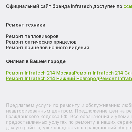
Официальный сайт бренда Infratech доступен по
сс
Ремонт техники
Ремонт тепловизоров
Ремонт оптических прицелов
Ремонт прицелов ночного видения
Филиал в Вашем городе
Ремонт Infratech 214 Москва
Ремонт Infratech 214 С
Ремонт Infratech 214 Нижний Новгород
Ремонт Infra
Предлагаем услуги по ремонту и обслуживанию любых
неавторизованным центром. Предложение цен на рем
Гражданского кодекса РФ. Все обозначения и упоми
предоставляемых услугах по ремонту в наших серви
для устройств, уже введенных в гражданский оборот