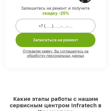
Сервис с гарантией
– обслуживаем
Запишитесь на ремонт и получите
прицелов ночного видения всегда со
скидку -25%
строгим соблюдением гарантийных
обязательств.
Мы гарантируем:
Записаться на ремонт
80%
работ с возможностью
присутствовать
Отправляя заявку, Вы соглашаетесь на
обработку персональных данных
90%
комплектующих для прицелов
ночного видения на складе или
доступны для срочного заказа
Оригинальные запчасти и
качественные реплики на ваш выбор
–
под любые финансовые возможности
85%
работ быстро и без задержек, при
немедленном начале работ
Какие этапы работы с нашим
сервисным центром Infratech в