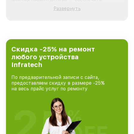
качественный и доступный ремонт для
Развернуть
каждого пользователя продукции Infratech,
вне зависимости от сложности поломки. Мы
стремимся к тому, чтобы каждый клиент был
удовлетворен скоростью и качеством
предоставляемых услуг. Наша цель — стать
лучшим сервисным центром Infratech в
городе Краснодаре, постоянно повышая
Скидка -25% на ремонт
уровень доверия и лояльности наших
любого устройства
клиентов.
Infratech
По предварительной записи с сайта,
предоставляем скидку в размере -25%
на весь прайс услуг по ремонту
25
%
OFF