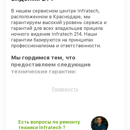
В нашем сервисном центре Infratech,
расположенном в Краснодаре, мы
гарантируем высокий уровень сервиса и
гарантий для всех владельцев прицела
ночного видения Infratech 214. Наши
гарантии базируются на принципах
профессионализма и ответственности.
Мы гордимся тем, что
предоставляем следующие
технические гарантии:
Только фирменные комплектующие
–
Развернуть
только подлинные комплектующие.
Опытные мастера
– проверенные
специалисты с опытом и сертификацией.
Выполнение работ вовремя
–
восстановление прицела ночного
Есть вопросы по ремонту
видения 214 выполняется строго в
техники Infratech ?
оговоренные сроки.