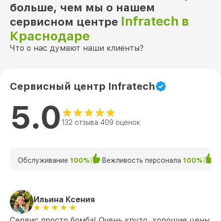
больше, чем мы о нашем
Infratech в
сервисном центре
Краснодаре
Что о нас думают наши клиенты?
Сервисный центр Infratech
5.0
132 отзыва 409 оценок
Обслуживание
100%
Вежливость персонала
100%
К
Ильина Ксения
Сервис просто бомба! Очень круто, хорошие цены