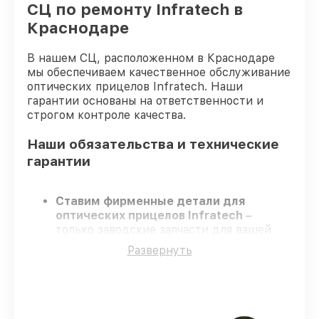
СЦ по ремонту Infratech в
Краснодаре
В нашем СЦ, расположенном в Краснодаре
мы обеспечиваем качественное обслуживание
оптических прицелов Infratech. Наши
гарантии основаны на ответственности и
строгом контроле качества.
Наши обязательства и технические
гарантии
Ставим фирменные детали для
оптических прицелов Infratech
–
только заводские запчасти для вашей
техники.
Развернуть
Сертифицированные мастера
–
проходят серьезную проверку знаний и
навыков, что гарантирует качество и
надёжность ремонта.
Завершаем работы без задержек
–