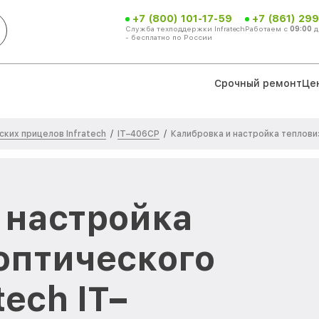
+7 (800) 101-17-59
+7 (861) 299
Служба техподдержки Infratech
Работаем с
09:00
д
- бесплатно по России
Срочный ремонт
Це
ких прицелов Infratech
IT–406СP
/
/
Калибровка и настройка теплов
 настройка
оптического
tech IT–