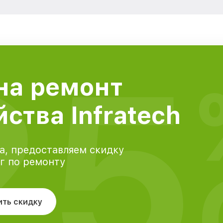
25
на ремонт
ства Infratech
а, предоставляем скидку
уг по ремонту
ить скидку