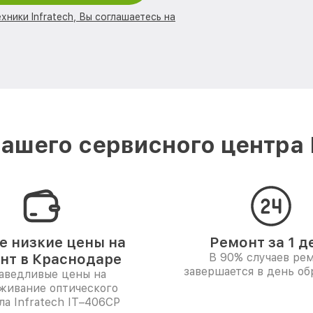
хники Infratech, Вы соглашаетесь на
ашего сервисного центра I
 низкие цены на
Ремонт за 1 д
нт в Краснодаре
В 90% случаев ре
завершается в день о
аведливые цены на
живание оптического
а Infratech IT–406СP