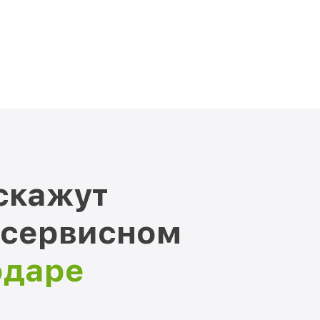
скажут
 сервисном
одаре