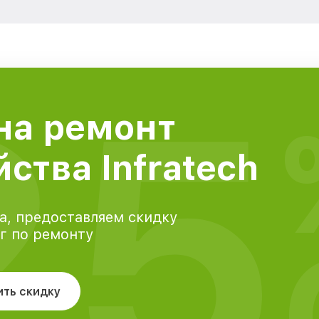
25
на ремонт
ства Infratech
а, предоставляем скидку
уг по ремонту
ить скидку