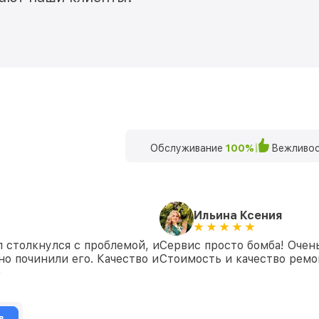
Обслуживание
100%
Вежливос
Ильина Ксения
 столкнулся с проблемой, и
Сервис просто бомба! Очен
но починили его. Качество и
Стоимость и качество ремон
)
в