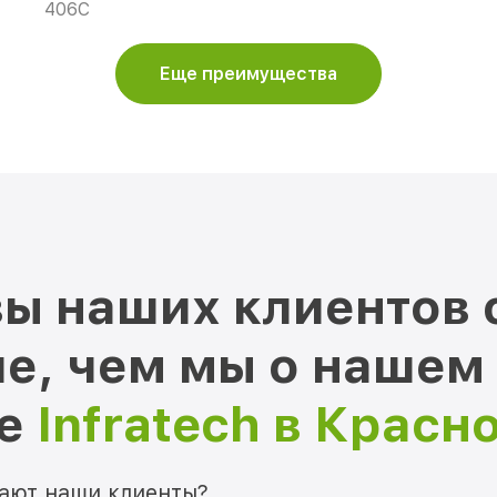
406С
Еще преимущества
ы наших клиентов 
е, чем мы о нашем
ре
Infratech в Красн
мают наши клиенты?