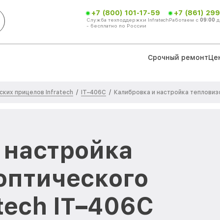
+7 (800) 101-17-59
+7 (861) 299
Служба техподдержки Infratech
Работаем с
09:00
д
- бесплатно по России
Срочный ремонт
Це
ких прицелов Infratech
IT–406С
/
/
Калибровка и настройка тепловиз
 настройка
оптического
tech IT–406С