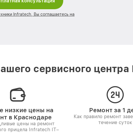
платная консультация
хники Infratech, Вы соглашаетесь на
ашего сервисного центра I
 низкие цены на
Ремонт за 1 д
нт в Краснодаре
Как правило ремонт зав
течение суток
дливые цены на ремонт
го прицела Infratech IT–