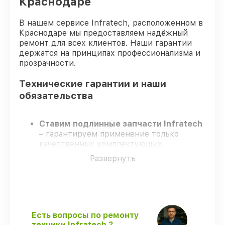
Краснодаре
В нашем сервисе Infratech, расположенном в
Краснодаре мы предоставляем надёжный
ремонт для всех клиентов. Наши гарантии
держатся на принципах профессионализма и
прозрачности.
Технические гарантии и наши
обязательства
Ставим подлинные запчасти Infratech
– гарантируем применение только
качественных комплектующих.
Квалифицированные инженеры
–
Развернуть
проходят строгий отбор, что
гарантирует качество выполняемых
работ.
Заканчиваем ремонт в четко
оговоренные сроки
– ремонт
оптического прицела Infratech IT-404DK
Есть вопросы по ремонту
строго по договоренности.
техники Infratech ?