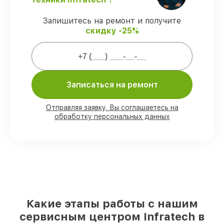
Гарантийное сопровождение
– все
ремонтные услуги и комплектующие
Запишитесь на ремонт и получите
защищены официальной гарантией
скидку -25%
Infratech.
Мы гарантируем:
Записаться на ремонт
80%
ремонтов закрываем в вашем
присутствии
Отправляя заявку, Вы соглашаетесь на
90%
деталей Infratech есть в наличии в
обработку персональных данных
мастерской или на складе в Краснодаре,
остальные доступны для срочного заказа
Фирменные детали Infratech и
проверенные реплики
– под любые
запросы
85%
починок занимают до 2 часов, при
незамедлительном начале работ
Какие этапы работы с нашим
сервисным центром Infratech в