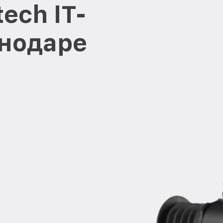
ech IT-
нодаре