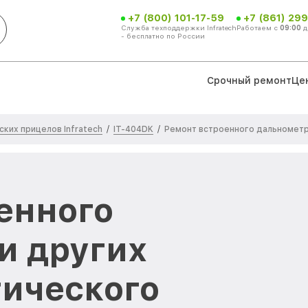
+7 (800) 101-17-59
+7 (861) 299
Служба техподдержки Infratech
Работаем с
09:00
д
- бесплатно по России
Срочный ремонт
Це
ких прицелов Infratech
IT-404DK
/
/
Ремонт встроенного дальнометр
енного
и других
тического