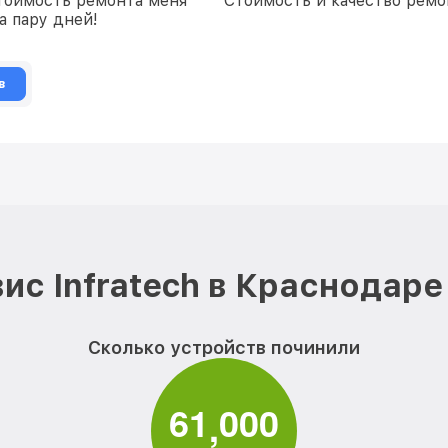
стоимость ремонта меня
Стоимость и качество ремон
а пару дней!
в
ис Infratech в Краснодаре
Сколько устройств починили
6
1
0
0
0
,