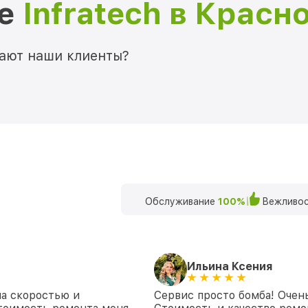
ре
Infratech в Красн
мают наши клиенты?
Обслуживание
100%
Вежливос
Ильина Ксения
на скоростью и
Сервис просто бомба! Очен