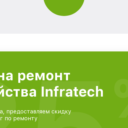
25
на ремонт
ства Infratech
а, предоставляем скидку
уг по ремонту