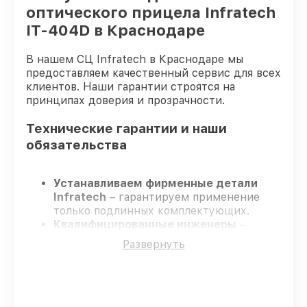
оптического прицела Infratech
IT-404D в Краснодаре
В нашем СЦ Infratech в Краснодаре мы
предоставляем качественный сервис для всех
клиентов. Наши гарантии строятся на
принципах доверия и прозрачности.
Технические гарантии и наши
обязательства
Устанавливаем фирменные детали
Infratech
– гарантируем применение
только подлинных комплектующих.
Квалифицированные инженеры
–
проходят жёсткий контроль знаний и
Развернуть
навыков, что обеспечивает надёжную
работу устройства после ремонта.
Всегда выполняем ремонт вовремя
–
ремонт оптического прицела Infratech
IT-404D в оговоренные сроки.