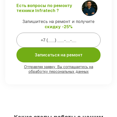
Поддержка после ремонта
– все
Есть вопросы по ремонту
работы и запчасти защищены сервисной
техники Infratech ?
гарантией.
Запишитесь на ремонт и получите
скидку -25%
Мы гарантируем:
80%
заказов выполняем в вашем
присутствии
Записаться на ремонт
90%
запчастей Infratech готовы к
установке в Краснодаре, остальные
поступают оперативно
Отправляя заявку, Вы соглашаетесь на
Фирменные детали Infratech и
обработку персональных данных
проверенные реплики
– для разного
бюджета
85%
ремонтов занимают до 2 часов,
после приёма оптического прицела