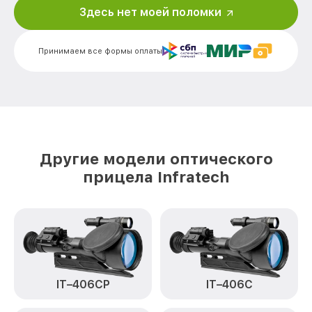
Здесь нет моей поломки
Калибровка и настройка тепловизора
от 750₽
IT-404D Infratech
Принимаем все формы оплаты
Ремонт датчика синхроимпульсов IT-
от 1550₽
404D Infratech
Ремонт оптики IT-404D Infratech
от 2000₽
Восстановление питания IT-404D
от 650₽
Infratech
Другие модели оптического
Замена ключей управления IT-404D
от 590₽
прицела Infratech
Infratech
Замена корпуса IT-404D Infratech
от 1250₽
Замена аккумулятора IT-404D Infratech
от 590₽
Замена процессора IT-404D Infratech
от 650₽
IT–406СP
IT–406С
Замена USB порта IT-404D Infratech
от 590₽