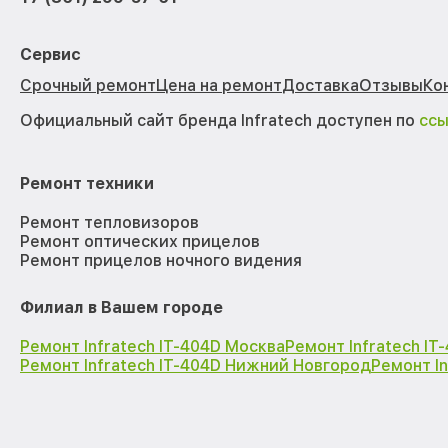
Сервис
Срочный ремонт
Цена на ремонт
Доставка
Отзывы
Ко
Официальный сайт бренда Infratech доступен по
сс
Ремонт техники
Ремонт тепловизоров
Ремонт оптических прицелов
Ремонт прицелов ночного видения
Филиал в Вашем городе
Ремонт Infratech IT-404D Москва
Ремонт Infratech I
Ремонт Infratech IT-404D Нижний Новгород
Ремонт I