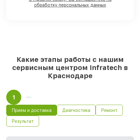
обработку персональных данных
прицелов имеются в наличии или
доступны для срочного заказа
Оригинальные запчасти и
качественные реплики на ваш выбор
–
с учётом всех запросов
85%
работ в течение пары часов, при
немедленном начале работ
Какие этапы работы с нашим
сервисным центром Infratech в
Краснодаре
1
Прием и доставка
Диагностика
Ремонт
Результат