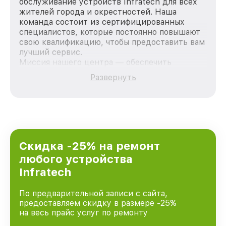
обслуживание устройств Infratech для всех
жителей города и окрестностей. Наша
команда состоит из сертифицированных
специалистов, которые постоянно повышают
свою квалификацию, чтобы предоставить вам
лучший сервис.
Миссия нашего центра — обеспечить
качественный и доступный ремонт для
Развернуть
каждого пользователя продукции Infratech,
вне зависимости от сложности поломки. Мы
стремимся к тому, чтобы каждый клиент был
удовлетворен скоростью и качеством
предоставляемых услуг. Наша цель — стать
лучшим сервисным центром Infratech в
городе Краснодаре, постоянно повышая
Скидка -25% на ремонт
уровень доверия и лояльности наших
любого устройства
клиентов.
Infratech
По предварительной записи с сайта,
предоставляем скидку в размере -25%
на весь прайс услуг по ремонту