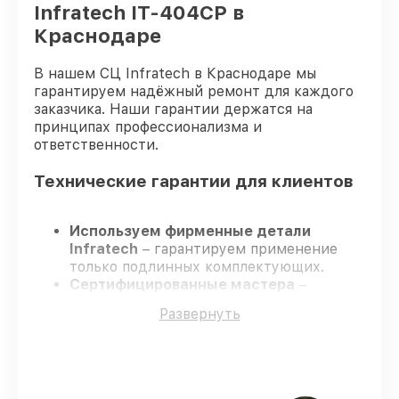
Infratech IT-404CP в
Краснодаре
В нашем СЦ Infratech в Краснодаре мы
гарантируем надёжный ремонт для каждого
заказчика. Наши гарантии держатся на
принципах профессионализма и
ответственности.
Технические гарантии для клиентов
Используем фирменные детали
Infratech
– гарантируем применение
только подлинных комплектующих.
Сертифицированные мастера
–
проходят постоянное обучение, что
Развернуть
подтверждает уровень их
профессионализма.
Заканчиваем ремонт в четко
оговоренные сроки
– ремонт
оптического прицела Infratech IT-404CP