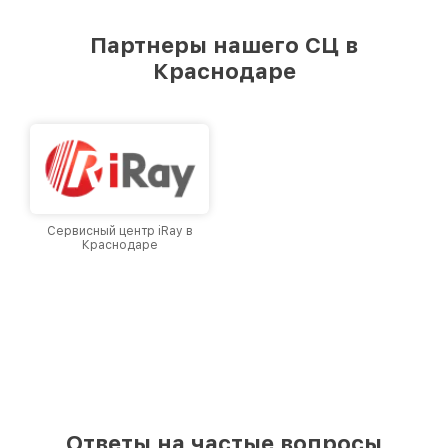
удовлетворен скоростью и качеством
предоставляемых услуг. Наша цель — стать
Партнеры нашего СЦ в
лучшим сервисным центром Infratech в
Краснодаре
городе Краснодаре, постоянно повышая
уровень доверия и лояльности наших
клиентов.
Сервисный центр iRay в
Краснодаре
Ответы на частые вопросы