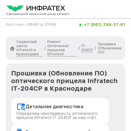
Официальный сервисный центр Infratech
+7 (861) 299-37-61
Работаем с
09:00
до
21:00
Сервисный
Ремонт
Прошивка
центр
Оптических
IT-
/
/
/
(Обновление
Infratech в
прицелов
204CP
ПО)
Краснодаре
Infratech
Прошивка (Обновление ПО)
оптического прицела Infratech
IT-204CP в Краснодаре
Детальная диагностика
Определим неисправность оптического
прицела Infratech IT-204CP за наш счёт.