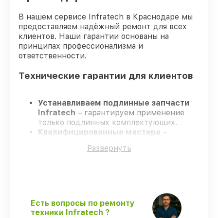
В нашем сервисе Infratech в Краснодаре мы
предоставляем надёжный ремонт для всех
клиентов. Наши гарантии основаны на
принципах профессионализма и
ответственности.
Технические гарантии для клиентов
Устанавливаем подлинные запчасти
Infratech
– гарантируем применение
только подлинных комплектующих.
Квалифицированные мастера
–
проходят постоянное обучение, что
Развернуть
обеспечивает надёжную работу
устройства после ремонта.
Соблюдаем сроки ремонта
– ремонт
оптического прицела Infratech IT-204CP
в оговоренные сроки.
Гарантийное сопровождение
– все
Есть вопросы по ремонту
работы и запчасти защищены
техники Infratech ?