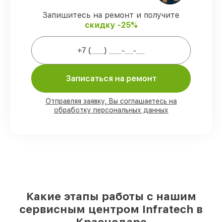
официальной гарантией Infratech.
Запишитесь на ремонт и получите
скидку -25%
Мы гарантируем:
80%
ремонтов закрываем в вашем
присутствии
90%
комплектующих Infratech готовы к
Записаться на ремонт
установке в Краснодаре, остальные
доступны для срочного заказа
Отправляя заявку, Вы соглашаетесь на
Фирменные детали Infratech и
обработку персональных данных
проверенные реплики
– для разного
бюджета
85%
починок выполняются в тот же день,
после приёма оптического прицела
Какие этапы работы с нашим
сервисным центром Infratech в