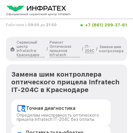
Официальный сервисный центр Infratech
+7 (861) 299-37-61
Работаем с
09:00
до
21:00
Сервисный
Ремонт
центр
Оптических
IT-
Замена шим
/
/
/
Infratech в
прицелов
204C
контроллера
Краснодаре
Infratech
Замена шим контроллера
оптического прицела Infratech
IT-204C в Краснодаре
Точная диагностика
Определим неисправность оптического
прицела Infratech IT-204C без оплаты.
Доставка туда-обратно