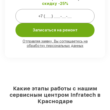
скидку -25%
Мы гарантируем:
80%
заказов закрываем в вашем
присутствии
Записаться на ремонт
90%
деталей Infratech имеются на
складе в Краснодаре, остальные
поступают оперативно
Отправляя заявку, Вы соглашаетесь на
Подлинные запчасти Infratech и
обработку персональных данных
надёжные аналоги
– с учётом любых
финансовых возможностей
85%
работ выполняются в тот же день,
если мастер приступает к ремонту сразу
Какие этапы работы с нашим
сервисным центром Infratech в
Краснодаре