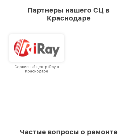
предоставляемых услуг. Наша цель — стать
Партнеры нашего СЦ в
лучшим сервисным центром Infratech в
Краснодаре
городе Краснодаре, постоянно повышая
уровень доверия и лояльности наших
клиентов.
Сервисный центр iRay в
Краснодаре
Частые вопросы о ремонте