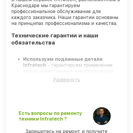
Краснодаре мы гарантируем
профессиональное обслуживание для
каждого заказчика. Наши гарантии основаны
на принципах профессионализма и качества.
Технические гарантии и наши
обязательства
Используем подлинные детали
Infratech
– гарантируем применение
только качественных комплектующих.
Опытные специалисты
– проходят
Развернуть
постоянное обучение, что подтверждает
уровень их профессионализма.
Соблюдаем сроки ремонта
– ремонт
оптического прицела Infratech IT-204C в
оговоренные сроки.
Гарантийное сопровождение
– все все
Есть вопросы по ремонту
виды ремонта защищены гарантийной
техники Infratech ?
поддержкой до 3 лет.
Запишитесь на ремонт и получите