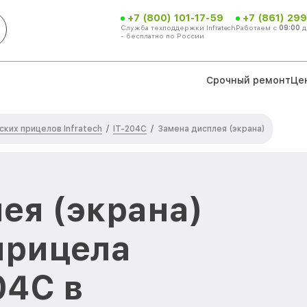
+7 (800) 101-17-59
+7 (861) 299
Служба техподдержки Infratech
Работаем с
09:00
д
- бесплатно по России
Срочный ремонт
Це
ких прицелов Infratech
IT-204C
/
/
Замена дисплея (экрана)
ея (экрана)
прицела
04C в