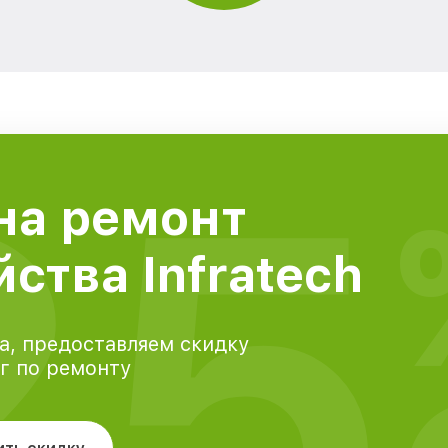
25
на ремонт
ства Infratech
а, предоставляем скидку
уг по ремонту