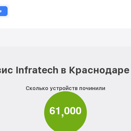
в
ис Infratech в Краснодаре
Сколько устройств починили
6
1
0
0
0
,