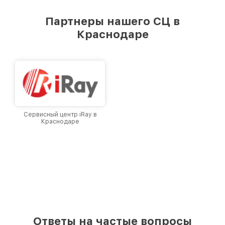
удовлетворен скоростью и качеством
предоставляемых услуг. Наша цель — стать
Партнеры нашего СЦ в
лучшим сервисным центром Infratech в
Краснодаре
городе Краснодаре, постоянно повышая
уровень доверия и лояльности наших
клиентов.
Сервисный центр iRay в
Краснодаре
Ответы на частые вопросы