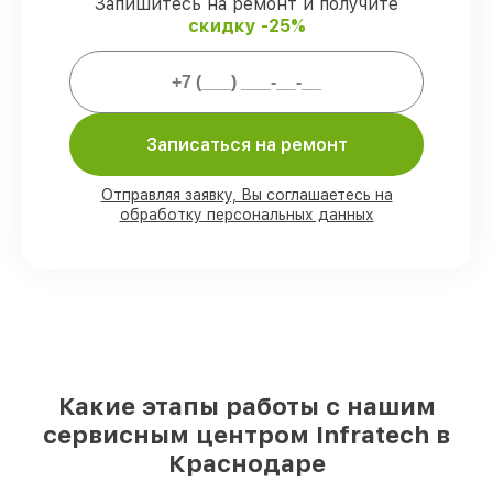
гарантией.
Запишитесь на ремонт и получите
скидку -25%
Мы гарантируем:
80%
работ проводим в присутствии
Записаться на ремонт
клиента
90%
запчастей Infratech имеются на
складе в Краснодаре, остальные
Отправляя заявку, Вы соглашаетесь на
доступны для срочного заказа
обработку персональных данных
Оригинальные комплектующие
Infratech и качественные аналоги
–
под любые запросы
85%
починок выполняются в тот же день,
при незамедлительном начале работ
Какие этапы работы с нашим
сервисным центром Infratech в
Краснодаре