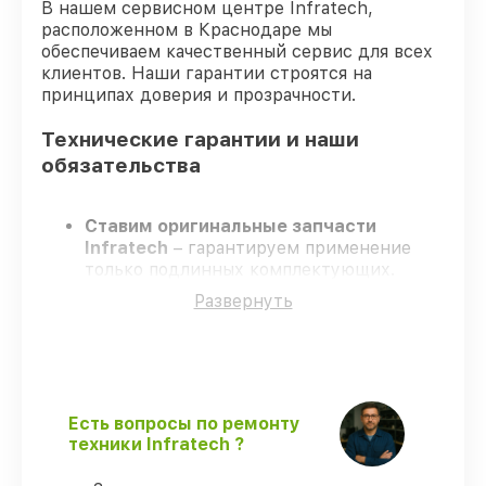
В нашем сервисном центре Infratech,
расположенном в Краснодаре мы
обеспечиваем качественный сервис для всех
клиентов. Наши гарантии строятся на
принципах доверия и прозрачности.
Технические гарантии и наши
обязательства
Ставим оригинальные запчасти
Infratech
– гарантируем применение
только подлинных комплектующих.
Опытные специалисты
– проходят
Развернуть
жёсткий контроль знаний и навыков, что
подтверждает уровень их
профессионализма.
Соблюдаем сроки ремонта
– ремонт
оптического прицела Infratech IT-204C в
оговоренные сроки.
Есть вопросы по ремонту
Официальная гарантия
– все все виды
техники Infratech ?
ремонта защищены сервисной