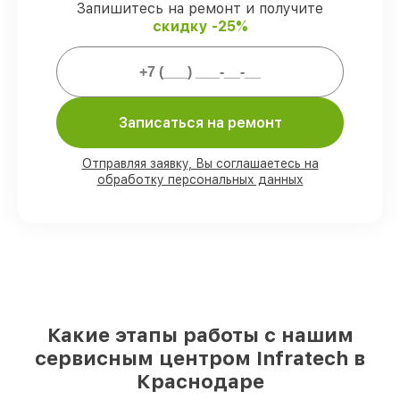
защищены гарантийной поддержкой до
Запишитесь на ремонт и получите
3 лет.
скидку -25%
Мы гарантируем:
80%
заказов проводим с возможностью
Записаться на ремонт
личного присутствия владельца
90%
деталей Infratech готовы к
Отправляя заявку, Вы соглашаетесь на
установке в Краснодаре, остальные
обработку персональных данных
доступны для срочного заказа
Фирменные детали Infratech и
проверенные реплики
– с учётом любых
финансовых возможностей
85%
починок выполняются в тот же день,
после приёма оптического прицела
Какие этапы работы с нашим
сервисным центром Infratech в
Краснодаре