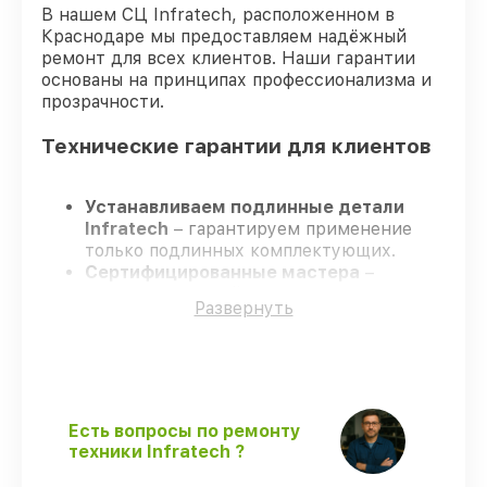
В нашем СЦ Infratech, расположенном в
Краснодаре мы предоставляем надёжный
ремонт для всех клиентов. Наши гарантии
основаны на принципах профессионализма и
прозрачности.
Технические гарантии для клиентов
Устанавливаем подлинные детали
Infratech
– гарантируем применение
только подлинных комплектующих.
Сертифицированные мастера
–
проходят строгий отбор, что
Развернуть
обеспечивает надёжную работу
устройства после ремонта.
Заканчиваем ремонт в четко
оговоренные сроки
– ремонт
оптического прицела Infratech IT-204C
без задержек.
Есть вопросы по ремонту
Официальная гарантия
– все
техники Infratech ?
ремонтные услуги и комплектующие