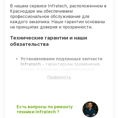
В нашем сервисе Infratech, расположенном в
Краснодаре мы обеспечиваем
профессиональное обслуживание для
каждого заказчика. Наши гарантии основаны
на принципах доверия и прозрачности.
Технические гарантии и наши
обязательства
Устанавливаем подлинные запчасти
Infratech
– гарантируем применение
только подлинных комплектующих.
Квалифицированные инженеры
–
Развернуть
проходят жёсткий контроль знаний и
навыков, что подтверждает уровень их
профессионализма.
Всегда выполняем ремонт вовремя
–
ремонт оптического прицела Infratech
IT-204C строго по договоренности.
Есть вопросы по ремонту
Поддержка после ремонта
– все
техники Infratech ?
ремонтные услуги и комплектующие