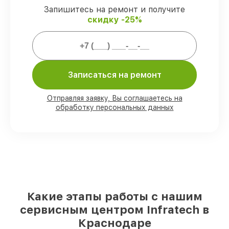
защищены сервисной гарантией.
Запишитесь на ремонт и получите
скидку -25%
Мы гарантируем:
80%
ремонтов проводим с
Записаться на ремонт
возможностью личного присутствия
владельца
90%
запчастей Infratech имеются на
Отправляя заявку, Вы соглашаетесь на
складе в Краснодаре, остальные
обработку персональных данных
поступают оперативно
Фирменные детали Infratech и
проверенные реплики
– для разного
бюджета
85%
работ исполняются за 1–2 часа,
после приёма оптического прицела
Какие этапы работы с нашим
сервисным центром Infratech в
Краснодаре