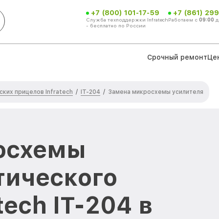
+7 (800) 101-17-59
+7 (861) 299
Служба техподдержки Infratech
Работаем с
09:00
д
- бесплатно по России
Срочный ремонт
Це
ких прицелов Infratech
IT-204
/
/
Замена микросхемы усилителя
осхемы
тического
tech IT-204 в