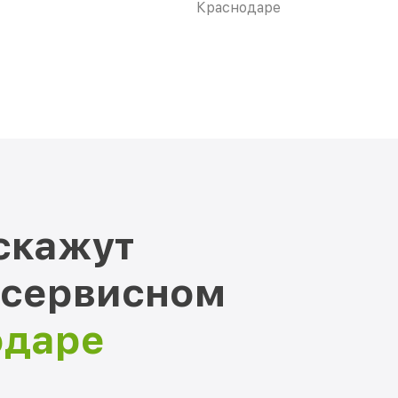
Краснодаре
скажут
 сервисном
одаре