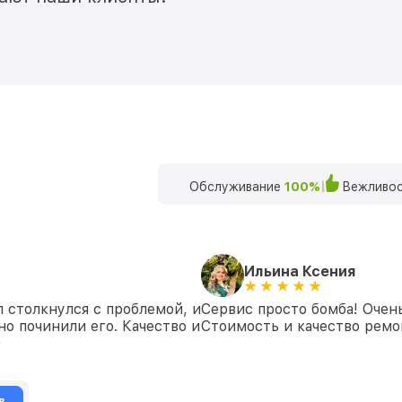
Обслуживание
100%
Вежливос
Ильина Ксения
 столкнулся с проблемой, и
Сервис просто бомба! Очен
но починили его. Качество и
Стоимость и качество ремон
)
в