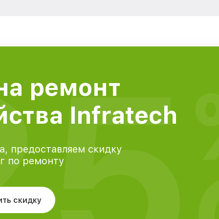
25
на ремонт
ства Infratech
а, предоставляем скидку
уг по ремонту
ить скидку