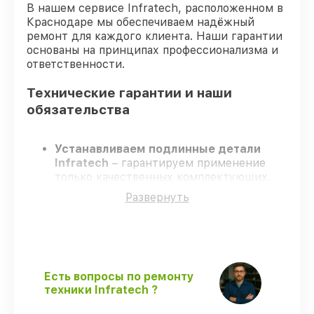
В нашем сервисе Infratech, расположенном в
Краснодаре мы обеспечиваем надёжный
ремонт для каждого клиента. Наши гарантии
основаны на принципах профессионализма и
ответственности.
Технические гарантии и наши
обязательства
Устанавливаем подлинные детали
Infratech
– гарантируем применение
только качественных комплектующих.
Опытные мастера
– проходят
Развернуть
постоянное обучение, что гарантирует
качество выполняемых работ.
Заканчиваем ремонт в четко
оговоренные сроки
– ремонт
оптического прицела Infratech IT-204 в
оговоренные сроки.
Есть вопросы по ремонту
Поддержка после ремонта
– все
техники Infratech ?
ремонтные услуги и комплектующие