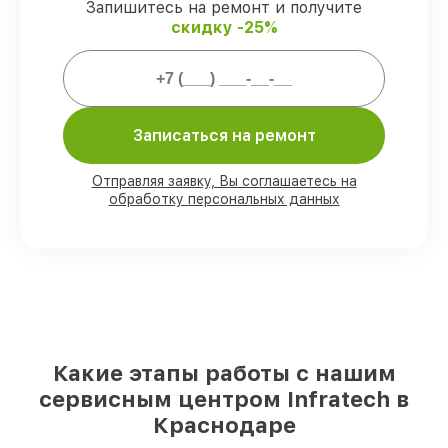
защищены сервисной гарантией.
Запишитесь на ремонт и получите
скидку -25%
Мы гарантируем:
80%
работ закрываем в вашем
Записаться на ремонт
присутствии
90%
запчастей Infratech есть в наличии
в мастерской или на складе в
Отправляя заявку, Вы соглашаетесь на
Краснодаре, остальные поступают
обработку персональных данных
оперативно
Оригинальные комплектующие
Infratech и качественные аналоги
–
для разного бюджета
85%
ремонтов исполняются за 1–2 часа,
при незамедлительном начале работ
Какие этапы работы с нашим
сервисным центром Infratech в
Краснодаре