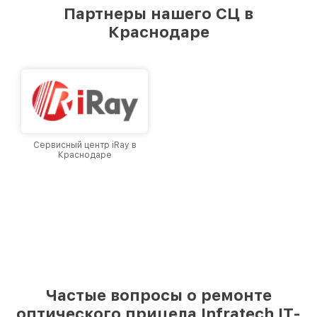
предоставляемых услуг. Наша цель — стать
Партнеры нашего СЦ в
лучшим сервисным центром Infratech в
Краснодаре
городе Краснодаре, постоянно повышая
уровень доверия и лояльности наших
клиентов.
Сервисный центр iRay в
Краснодаре
Частые вопросы о ремонте
оптического прицела Infratech IT-