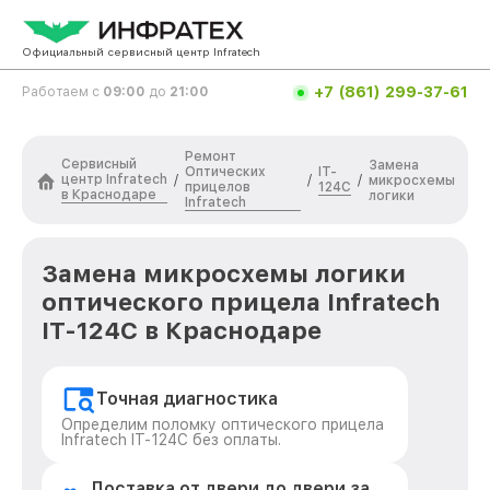
Официальный сервисный центр Infratech
+7 (861) 299-37-61
Работаем с
09:00
до
21:00
Ремонт
Сервисный
Замена
Оптических
IT-
центр Infratech
/
/
/
микросхемы
прицелов
124C
в Краснодаре
логики
Infratech
Замена микросхемы логики
оптического прицела Infratech
IT-124C в Краснодаре
Точная диагностика
Определим поломку оптического прицела
Infratech IT-124C без оплаты.
Доставка от двери до двери за