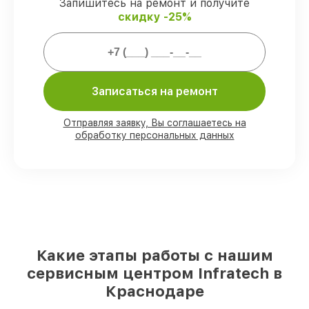
работы и запчасти защищены сервисной
Запишитесь на ремонт и получите
гарантией.
скидку -25%
Мы гарантируем:
Записаться на ремонт
80%
заказов проводим в присутствии
клиента
90%
комплектующих Infratech имеются
Отправляя заявку, Вы соглашаетесь на
на складе в Краснодаре, остальные
обработку персональных данных
доступны для срочного заказа
Оригинальные комплектующие
Infratech и качественные аналоги
– с
учётом любых финансовых
возможностей
85%
работ выполняются в тот же день,
после приёма оптического прицела
Какие этапы работы с нашим
сервисным центром Infratech в
Краснодаре