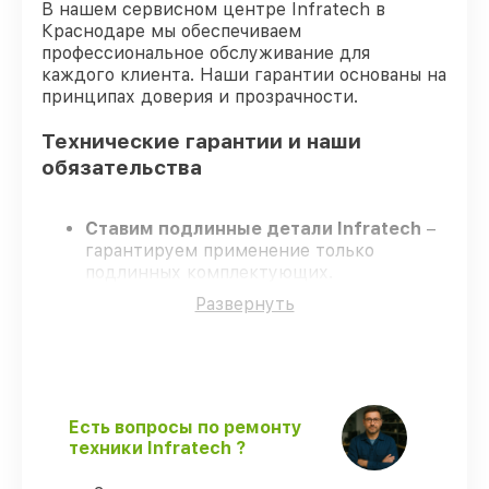
В нашем сервисном центре Infratech в
Краснодаре мы обеспечиваем
профессиональное обслуживание для
каждого клиента. Наши гарантии основаны на
принципах доверия и прозрачности.
Технические гарантии и наши
обязательства
Ставим подлинные детали Infratech
–
гарантируем применение только
подлинных комплектующих.
Сертифицированные инженеры
–
Развернуть
проходят строгий отбор, что
гарантирует качество выполняемых
работ.
Заканчиваем ремонт в четко
оговоренные сроки
– ремонт
оптического прицела Infratech IT-124C
Есть вопросы по ремонту
строго по договоренности.
техники Infratech ?
Гарантийное сопровождение
– все