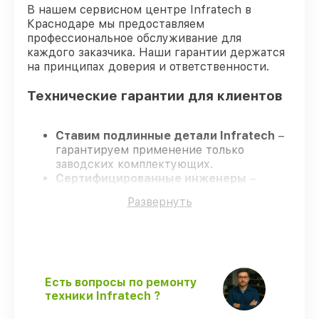
В нашем сервисном центре Infratech в
Краснодаре мы предоставляем
профессиональное обслуживание для
каждого заказчика. Наши гарантии держатся
на принципах доверия и ответственности.
Технические гарантии для клиентов
Ставим подлинные детали Infratech
–
гарантируем применение только
заводских комплектующих.
Сертифицированные инженеры
–
проходят жёсткий контроль знаний и
Развернуть
навыков, что обеспечивает надёжную
работу устройства после ремонта.
Всегда выполняем ремонт вовремя
–
ремонт оптического прицела Infratech
IT-124C в оговоренные сроки.
Официальная гарантия
– все все виды
Есть вопросы по ремонту
ремонта защищены гарантийной
техники Infratech ?
поддержкой до 3 лет.