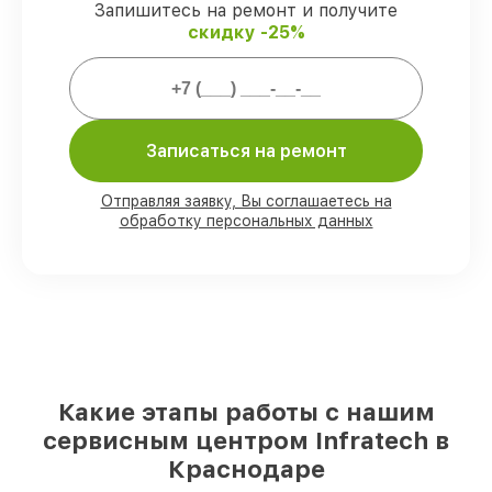
Запишитесь на ремонт и получите
скидку -25%
Мы гарантируем:
80%
заказов выполняем в вашем
присутствии
90%
запчастей Infratech готовы к
Записаться на ремонт
установке в Краснодаре, остальные
доступны для срочного заказа
Отправляя заявку, Вы соглашаетесь на
Оригинальные комплектующие
обработку персональных данных
Infratech и качественные аналоги
–
для разного бюджета
85%
починок занимают до 2 часов, после
приёма оптического прицела
Какие этапы работы с нашим
сервисным центром Infratech в
Краснодаре