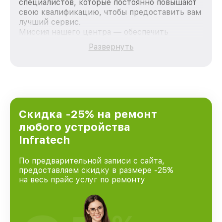
специалистов, которые постоянно повышают
свою квалификацию, чтобы предоставить вам
лучший сервис.
Миссия нашего центра — обеспечить
качественный и доступный ремонт для
Развернуть
каждого пользователя продукции Infratech,
вне зависимости от сложности поломки. Мы
стремимся к тому, чтобы каждый клиент был
удовлетворен скоростью и качеством
предоставляемых услуг. Наша цель — стать
лучшим сервисным центром Infratech в
городе Краснодаре, постоянно повышая
Скидка -25% на ремонт
уровень доверия и лояльности наших
любого устройства
клиентов.
Infratech
По предварительной записи с сайта,
предоставляем скидку в размере -25%
на весь прайс услуг по ремонту