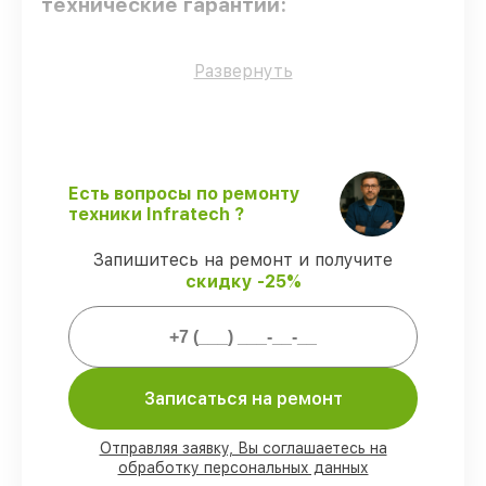
технические гарантии:
Только фирменные комплектующие
–
Развернуть
только подлинные комплектующие.
Квалифицированные специалисты
–
проверенные специалисты с опытом и
сертификацией.
Соблюдение сроков починки
–
Есть вопросы по ремонту
восстановление оптического прицела IT-
техники Infratech ?
124C выполняется строго в оговоренные
сроки.
Запишитесь на ремонт и получите
Гарантийное обслуживание
–
скидку -25%
предоставляем официальное
гарантийное сопровождение после
починки.
Мы гарантируем:
Записаться на ремонт
80%
работ в присутствии заказчика
Отправляя заявку, Вы соглашаетесь на
обработку персональных данных
90%
комплектующих для оптических