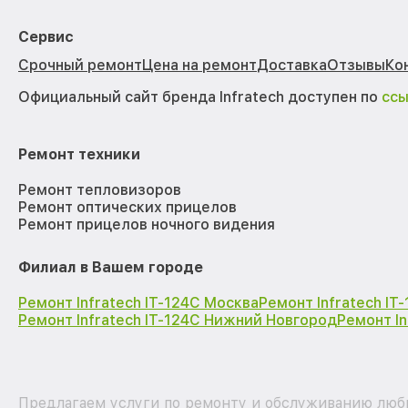
Сервис
Срочный ремонт
Цена на ремонт
Доставка
Отзывы
Ко
Официальный сайт бренда Infratech доступен по
сс
Ремонт техники
Ремонт тепловизоров
Ремонт оптических прицелов
Ремонт прицелов ночного видения
Филиал в Вашем городе
Ремонт Infratech IT-124C Москва
Ремонт Infratech IT
Ремонт Infratech IT-124C Нижний Новгород
Ремонт In
Предлагаем услуги по ремонту и обслуживанию любых