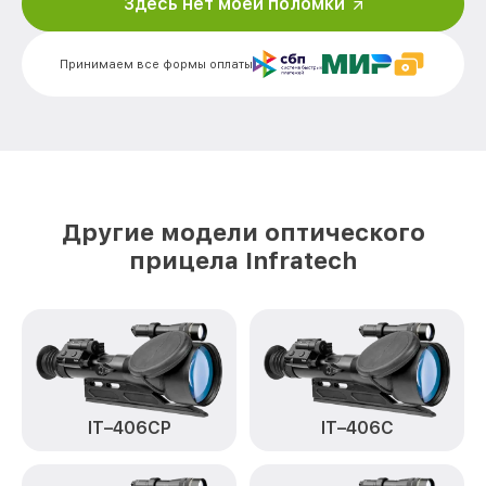
Здесь нет моей поломки
Калибровка и настройка тепловизора
от 750₽
IT-124C Infratech
Принимаем все формы оплаты
Ремонт датчика синхроимпульсов IT-
от 1550₽
124C Infratech
Ремонт оптики IT-124C Infratech
от 2000₽
Восстановление питания IT-124C
от 650₽
Infratech
Другие модели оптического
Замена ключей управления IT-124C
от 590₽
прицела Infratech
Infratech
Замена корпуса IT-124C Infratech
от 1250₽
Замена аккумулятора IT-124C Infratech
от 590₽
Замена процессора IT-124C Infratech
от 650₽
IT–406СP
IT–406С
Замена USB порта IT-124C Infratech
от 590₽
Ремонт цепи питания IT-124C Infratech
от 1000₽