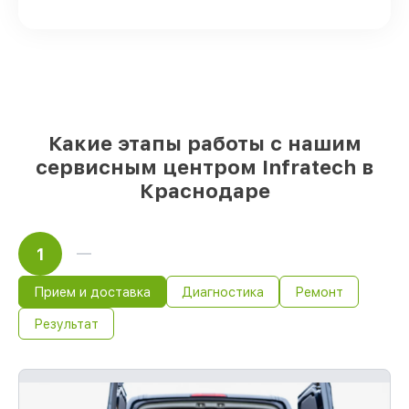
прицелов имеются в наличии или
доступны для срочного заказа
Качественные реплики и
оригинальные детали по вашему
выбору
– для любого бюджета
85%
работ быстро и без задержек, при
немедленном начале работ
Какие этапы работы с нашим
сервисным центром Infratech в
Краснодаре
1
Прием и доставка
Диагностика
Ремонт
Результат