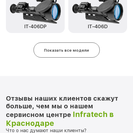
Замена матрицы IT-124C Infratech
от 1100₽
Замена дисплея (экрана) IT-124C
от 750₽
Infratech
IT–406D
IT-406DP
Ремонт разъема IT-124C Infratech
от 590₽
Ремонт Wi-Fi IT-124C Infratech
от 650₽
Показать все модели
Восстановление после попадания влаги
от 650₽
IT-124C Infratech
Ремонт платы управления
от 750₽
(восстановление) IT-124C Infratech
Прошивка (Обновление ПО) IT-124C
от 450₽
Отзывы наших клиентов скажут
Infratech
больше, чем мы о нашем
Infratech в
сервисном центре
Краснодаре
Что о нас думают наши клиенты?