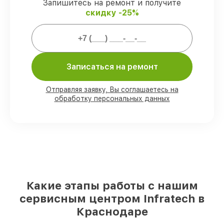
Infratech.
Запишитесь на ремонт и получите
скидку -25%
Мы гарантируем:
80%
ремонтов закрываем с
Записаться на ремонт
возможностью личного присутствия
владельца
90%
запчастей Infratech имеются на
Отправляя заявку, Вы соглашаетесь на
складе в Краснодаре, остальные
обработку персональных данных
поступают оперативно
Подлинные запчасти Infratech и
надёжные аналоги
– для разного
бюджета
85%
работ выполняются в тот же день,
после приёма оптического прицела
Какие этапы работы с нашим
сервисным центром Infratech в
Краснодаре