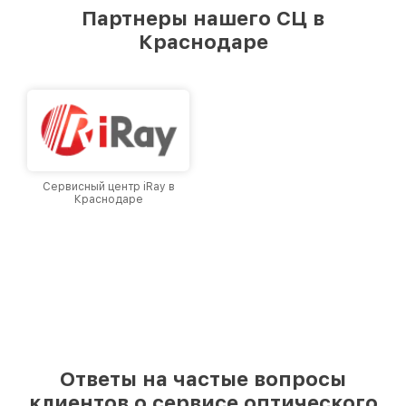
предоставляемых услуг. Наша цель — стать
Партнеры нашего СЦ в
лучшим сервисным центром Infratech в
Краснодаре
городе Краснодаре, постоянно повышая
уровень доверия и лояльности наших
клиентов.
Сервисный центр iRay в
Краснодаре
Ответы на частые вопросы
клиентов о сервисе оптического