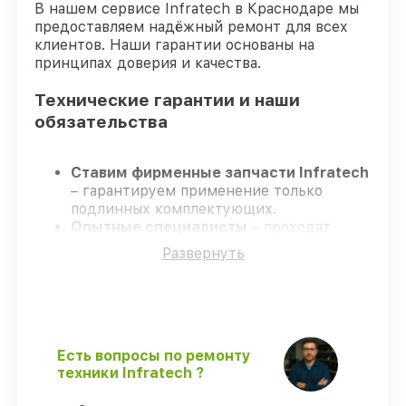
В нашем сервисе Infratech в Краснодаре мы
предоставляем надёжный ремонт для всех
клиентов. Наши гарантии основаны на
принципах доверия и качества.
Технические гарантии и наши
обязательства
Ставим фирменные запчасти Infratech
– гарантируем применение только
подлинных комплектующих.
Опытные специалисты
– проходят
строгий отбор, что гарантирует качество
Развернуть
выполняемых работ.
Заканчиваем ремонт в четко
оговоренные сроки
– ремонт
оптического прицела Infratech IT-104H
строго по договоренности.
Гарантийное сопровождение
– все
Есть вопросы по ремонту
ремонтные услуги и комплектующие
техники Infratech ?
защищены официальной гарантией