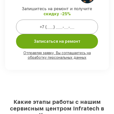
Гарантийное сопровождение
– все
работы и запчасти защищены сервисной
Запишитесь на ремонт и получите
гарантией.
скидку -25%
Мы гарантируем:
Записаться на ремонт
80%
ремонтов проводим в вашем
присутствии
90%
деталей Infratech имеются на
Отправляя заявку, Вы соглашаетесь на
складе в Краснодаре, остальные
обработку персональных данных
поступают оперативно
Оригинальные комплектующие
Infratech и качественные аналоги
–
для разного бюджета
85%
работ исполняются за 1–2 часа, если
мастер приступает к ремонту сразу
Какие этапы работы с нашим
сервисным центром Infratech в