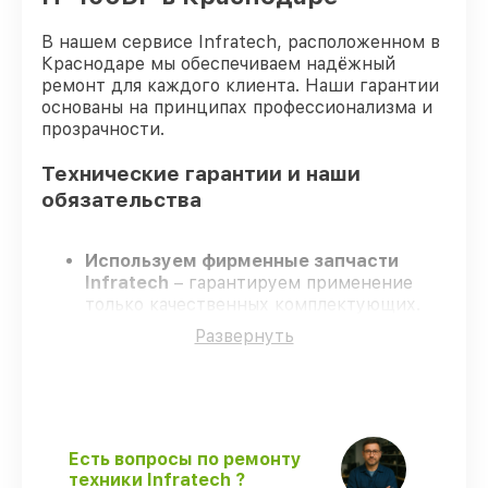
В нашем сервисе Infratech, расположенном в
Краснодаре мы обеспечиваем надёжный
ремонт для каждого клиента. Наши гарантии
основаны на принципах профессионализма и
прозрачности.
Технические гарантии и наши
обязательства
Используем фирменные запчасти
Infratech
– гарантируем применение
только качественных комплектующих.
Квалифицированные инженеры
–
Развернуть
проходят жёсткий контроль знаний и
навыков, что гарантирует качество
выполняемых работ.
Заканчиваем ремонт в четко
оговоренные сроки
– ремонт
оптического прицела Infratech IT-106DP
Есть вопросы по ремонту
без задержек.
техники Infratech ?